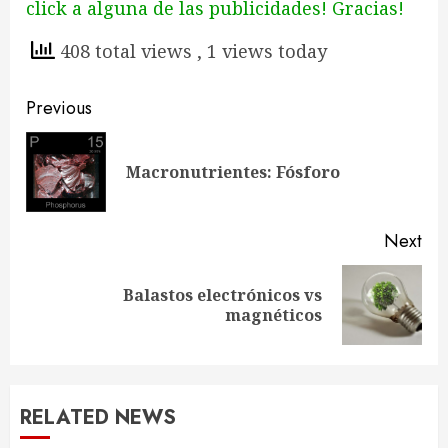
click a alguna de las publicidades! Gracias!
408 total views
, 1 views today
Continue
Previous
Reading
Pre
Macronutrientes: Fósforo
pos
Next
Balastos electrónicos vs
Next
magnéticos
post:
RELATED NEWS