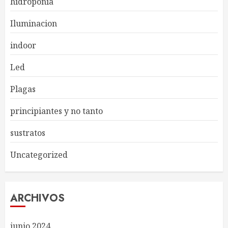
hidroponia
Iluminacion
indoor
Led
Plagas
principiantes y no tanto
sustratos
Uncategorized
ARCHIVOS
junio 2024