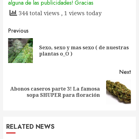
alguna de las publicidades! Gracias
344 total views
, 1 views today
Continue
Previous
Reading
Sexo, sexo y mas sexo ( de nuestras
Pre
plantas o_O )
pos
Next
Abonos caseros parte 3! La famosa
Next
sopa SHUPER para floración
post:
RELATED NEWS