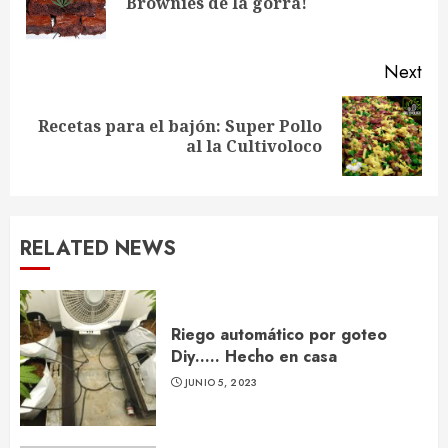
Brownies de la gorra!
pos
Next
Recetas para el bajón: Super Pollo
Next
al la Cultivoloco
post:
RELATED NEWS
Riego automático por goteo
Diy….. Hecho en casa
JUNIO 5, 2023