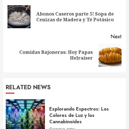
Reading
Abonos Caseros parte 5! Sopa de
Pre
Cenizas de Madera y Té Potásico
pos
Next
Comidas Bajoneras: Hoy Papas
Next
Helraiser
post:
RELATED NEWS
Explorando Espectros: Los
Colores de Luz y los
Cannabinoides