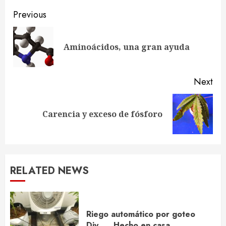
Continue
Previous
Reading
Pre
Aminoácidos, una gran ayuda
pos
Next
Next
Carencia y exceso de fósforo
post:
RELATED NEWS
Riego automático por goteo
Diy….. Hecho en casa