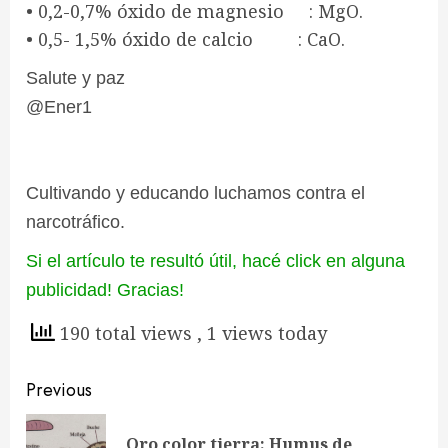
• 0,2-0,7% óxido de magnesio : MgO.
• 0,5- 1,5% óxido de calcio : CaO.
Salute y paz
@Ener1
Cultivando y educando luchamos contra el
narcotráfico.
Si el artículo te resultó útil, hacé click en alguna
publicidad! Gracias!
190 total views
, 1 views today
Continue
Previous
Reading
Oro color tierra: Humus de
Pre