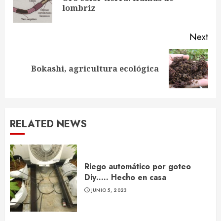
lombriz
pos
Next
Next
Bokashi, agricultura ecológica
post:
RELATED NEWS
Riego automático por goteo
Diy….. Hecho en casa
JUNIO 5, 2023