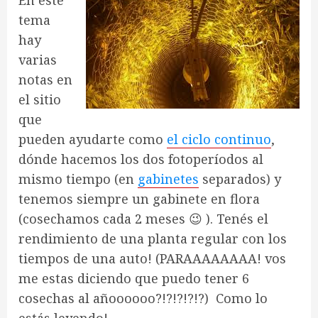
En este
tema
hay
varias
notas en
el sitio
que
pueden ayudarte como
el ciclo continuo
,
dónde hacemos los dos fotoperíodos al
mismo tiempo (en
gabinetes
separados) y
tenemos siempre un gabinete en flora
(cosechamos cada 2 meses 😉 ). Tenés el
rendimiento de una planta regular con los
tiempos de una auto! (PARAAAAAAAA! vos
me estas diciendo que puedo tener 6
cosechas al añoooooo?!?!?!?!?) Como lo