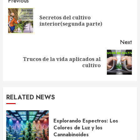
Continue
Previous
Reading
Secretos del cultivo
Pre
interior(segunda parte)
pos
Next
Trucos de la vida aplicados al
Next
cultivo
post:
RELATED NEWS
Explorando Espectros: Los
Colores de Luz y los
Cannabinoides