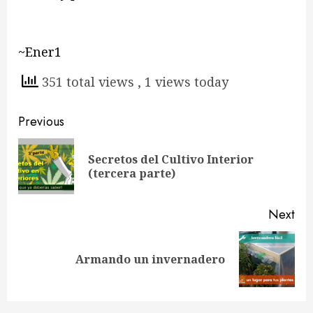
~Ener1
351 total views
, 1 views today
Continue
Previous
Reading
Secretos del Cultivo Interior
Pre
(tercera parte)
pos
Next
Next
Armando un invernadero
post: