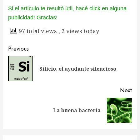
Si el artículo te resultó útil, hacé click en alguna
publicidad! Gracias!
97 total views
, 2 views today
Continue
Previous
Reading
Pre
Silicio, el ayudante silencioso
pos
Next
Next
La buena bacteria
post: