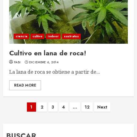
ciencia
cultivo
indoor
sustratos
Cultivo en lana de roca!
FABI
DICIEMBRE 6, 2014
La lana de roca se obtiene a partir de...
READ MORE
Paginación
1
2
3
4
…
12
Next
de
entradas
BUSCAR