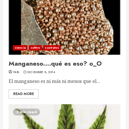
ciencia
cultivo
sustratos
Manganeso….qué es eso? o_O
FABI
DICIEMBRE 8, 2014
El manganeso es ni más ni menos que el...
READ MORE
2 min read