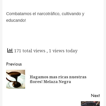
Combatamos el narcotráfico, cultivando y
educando!
171 total views
, 1 views today
Continue
Previous
Reading
Hagamos mas ricas nuestras
Pre
flores! Melaza Negra
pos
Next