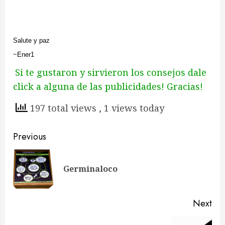
Salute y paz
~Ener1
Si te gustaron y sirvieron los consejos dale
click a alguna de las publicidades! Gracias!
197 total views
, 1 views today
Continue
Previous
Reading
Pre
Germinaloco
pos
Next