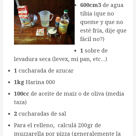
600cm3
de agua
tibia (que no
queme y que no
esté fría, dije que
fácil no?)
1
sobre de
levadura seca (levex, mi pan, etc…)
1
cucharada de azucar
1kg
Harina 000
100cc
de aceite de maíz o de oliva (media
taza)
2
cucharadas de sal
Para el relleno, calculá 200gr de
muzzarella por pizza (generalemente la