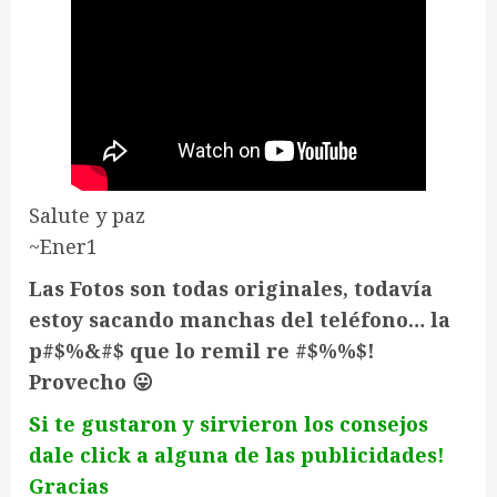
Salute y paz
~Ener1
Las Fotos son todas originales, todavía
estoy sacando manchas del teléfono… la
p#$%&#$ que lo remil re #$%%$!
Provecho 😛
Si te gustaron y sirvieron los consejos
dale click a alguna de las publicidades!
Gracias