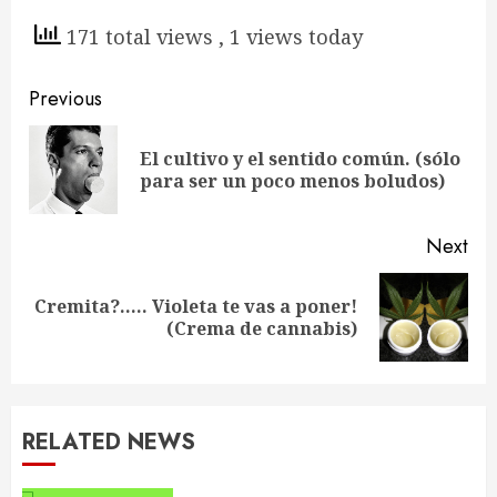
171 total views
, 1 views today
Continue
Previous
Reading
El cultivo y el sentido común. (sólo
Pre
para ser un poco menos boludos)
pos
Next
Cremita?….. Violeta te vas a poner!
Next
(Crema de cannabis)
post:
RELATED NEWS